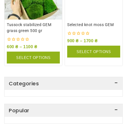
Tussock stabilized GEM
Selected knot moss GEM
grass green 500 gr
0
900
₴
–
1700
₴
out
0
600
₴
–
1100
₴
of
out
SELECT OPTIONS
5
of
SELECT OPTIONS
5
Categories
Popular