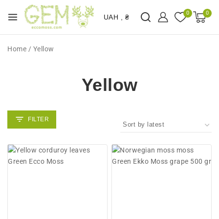
0
0
UAH , ₴
Home
/
Yellow
Yellow