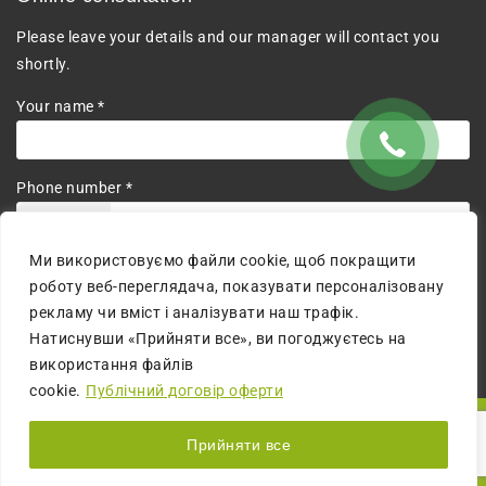
Please leave your details and our manager will contact you
shortly.
Your name *
Phone number *
+380
Ми використовуємо файли cookie, щоб покращити
I agree to the processing of personal data.
роботу веб-переглядача, показувати персоналізовану
рекламу чи вміст і аналізувати наш трафік.
Натиснувши «Прийняти все», ви погоджуєтесь на
використання файлів
cookie.
Публічний договір оферти
© 2026 All Rights Reserved | The website is created by:
MM
Прийняти все
digital agency