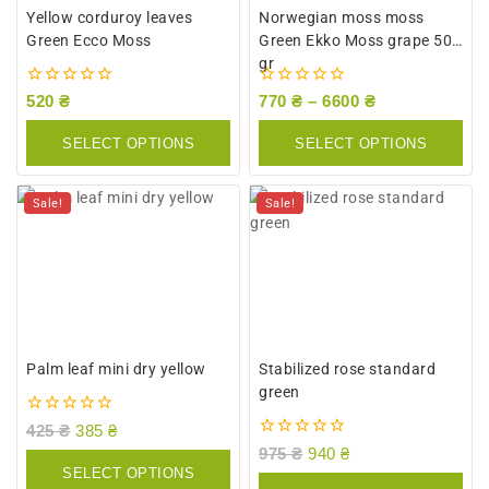
Yellow corduroy leaves
Norwegian moss moss
Green Ecco Moss
Green Ekko Moss grape 500
gr
0
0
520
₴
770
₴
–
6600
₴
out
out
of
of
SELECT OPTIONS
SELECT OPTIONS
5
5
Sale!
Sale!
Palm leaf mini dry yellow
Stabilized rose standard
green
0
425
₴
385
₴
out
0
975
₴
940
₴
of
out
SELECT OPTIONS
5
of