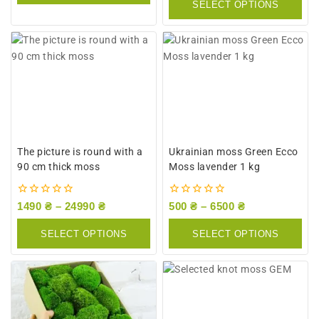
SELECT OPTIONS
5
The picture is round with a
Ukrainian moss Green Ecco
90 cm thick moss
Moss lavender 1 kg
0
0
1490
₴
–
24990
₴
500
₴
–
6500
₴
out
out
of
of
SELECT OPTIONS
SELECT OPTIONS
5
5