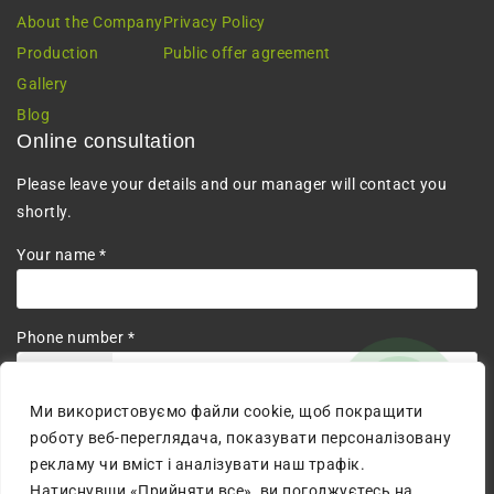
About the Company
Privacy Policy
Production
Public offer agreement
Gallery
Blog
Online consultation
Please leave your details and our manager will contact you
shortly.
Your name *
Phone number *
+380
Ми використовуємо файли cookie, щоб покращити
I agree to the processing of personal data.
роботу веб-переглядача, показувати персоналізовану
рекламу чи вміст і аналізувати наш трафік.
Натиснувши «Прийняти все», ви погоджуєтесь на