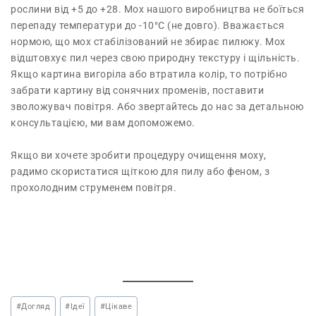
рослини від +5 до +28. Мох нашого виробництва не боїться
перепаду температури до -10°С (не довго). Вважається
нормою, що мох стабілізований не збирає пилюку. Мох
відштовхує пил через свою природну текстуру і щільність.
Якщо картина вигоріла або втратила колір, то потрібно
забрати картину від сонячних променів, поставити
зволожувач повітря. Або звертайтесь до нас за детальною
консультацією, ми вам допоможемо.
Якщо ви хочете зробити процедуру очищення моху,
радимо скористатися щіткою для пилу або феном, з
прохолодним струменем повітря.
#
Догляд
#
Ідеї
#
Цікаве