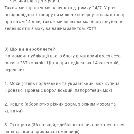
– Рослини від 3 до 5 років.
Також ми гарантуємо нашу техпідтримку 24/7. У разі
невідповідності товару ви можете повернути назад товар
протягом 14 днів, також ми здійснюємо обслуговування
зелених стін з моху за вашим запитом. 😎😲
3) Що ви виробляєте?
На момент публікації цього блогу в магазині green ecco
moss є 287 товарів. Ці товари поділені на 14 категорій,
серед них:
1. Мохи (ягель норвезький та український, мох купина,
Прованс, Прованс королівський, папоротевий мох)
2. Кашпо (абсолютно різних форм, з різним мохом та
квітами)
3. Сухоцвіти (36 позицій, здебільшого використовуються
як додаткова прикраса композиції)