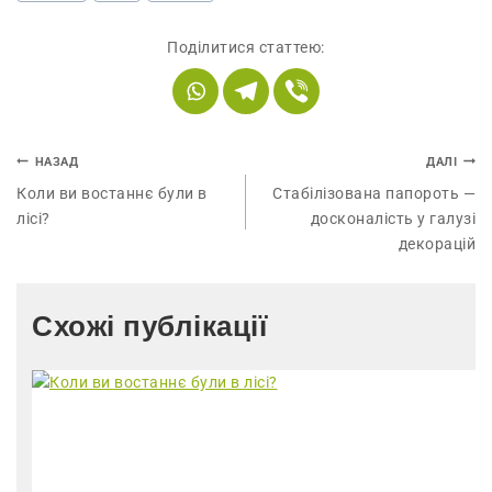
Поділитися статтею:
НАЗАД
ДАЛІ
Коли ви востаннє були в
Стабілізована папороть —
лісі?
досконалість у галузі
декорацій
Схожі публікації