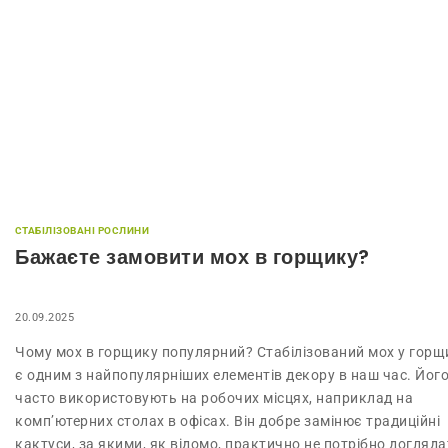
СТАБІЛІЗОВАНІ РОСЛИНИ
Бажаєте замовити мох в горщику?
20.09.2025
Чому мох в горщику популярний? Стабілізований мох у горщ
є одним з найпопулярніших елементів декору в наш час. Йог
часто використовують на робочих місцях, наприклад на
комп’ютерних столах в офісах. Він добре замінює традиційні
кактуси, за якими, як відомо, практично не потрібно догляда