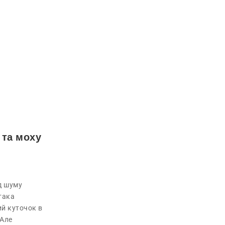
 та моху
д шуму
 така
ий куточок в
 Але