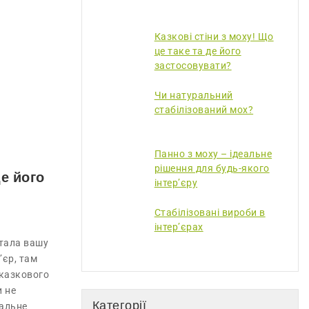
Казкові стіни з моху! Що
це таке та де його
застосовувати?
Чи натуральний
стабілізований мох?
Панно з моху – ідеальне
рішення для будь-якого
де його
інтер’єру
Стабілізовані вироби в
інтер’єрах
ртала вашу
’єр, там
 казкового
и не
Категорії
кальне