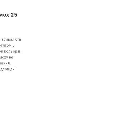
 мох 25
• тривалість
отягом 5
ри кольорів;
моху не
вання.
ідповідні