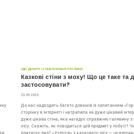
ІДЕЇ ДЕКОРУ
|
СТАБІЛІЗОВАНІ РОСЛИНИ
Казкові стіни з моху! Що це таке та 
застосовувати?
20.09.2025
ику
До нас надходить багато дзвінків із запитанням «Го
о
сторінку в інтернеті і натрапила на дуже цікавий інтер
дуже цікава стіна, яка нагадує справжню галявину з
лісу. Скажіть, як поводиться цей предмет у побуті? Ч
ти,
притягує пил? «Узлісся» з казкового лісу — це верти