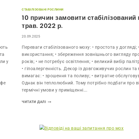
СТАБІЛІЗОВАНІ РОСЛИНИ
10 причин замовити стабілізований
трав. 2022 р.
20.09.2025
ують
Переваги стабілізованого моху: • простота у догляді; 
та
використання; • збереження зовнішнього вигляду пр
ли у
років; • не потребує освітлення; • великий вибір паліт
• гіпоалергенність. Декор із довгоживучих рослин та 
вимагає: • зрошення та поливу; • витратне обслугову
афе
Однак він теплолюбний. Тому потрібно подбати про в
термічні умови у приміщенні….
ЧИТАТИ ДАЛІ