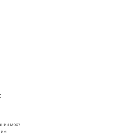
х
ваний мох?
ним