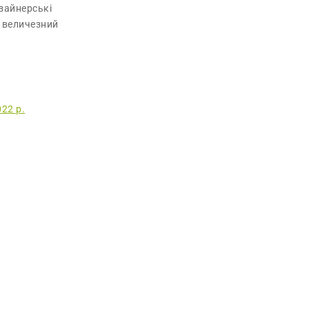
изайнерські
є величезний