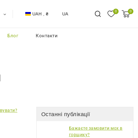
0
0
UAH , ₴
UA
Блог
Контакти
и
Останні публікації
Бажаєте замовити мох в
горщику?