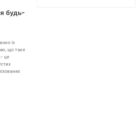
ля будь-
анно із
мо, що таке
 – це
устих
лізованих