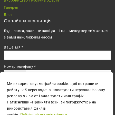
Виробництво
Публічна оферта
Галерея
Блог
Онлайн консультація
Будь ласка, залиште ваші дані і наш менеджер зв’яжеться
з вами найближчим часом
Ваше ім'я *
Номер телефону *
+380
Ми використовуємо файли cookie, щоб покращити
Погоджуюсь на обробку персональних даних.
роботу веб-переглядача, показувати персоналізовану
рекламу чи вміст і аналізувати наш трафік.
Натиснувши «Прийняти все», ви погоджуєтесь на
використання файлів
cookie.
Публічний договір оферти