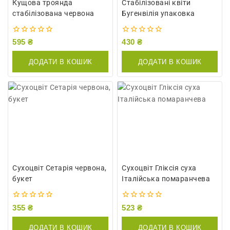
Кущова троянда
Стабілізовані квіти
стабілізована червона
Бугенвілія упаковка
0
0
595
₴
430
₴
out
out
of
of
ДОДАТИ В КОШИК
ДОДАТИ В КОШИК
5
5
Сухоцвіт Сетарія червона,
Сухоцвіт Гліксія суха
букет
Італійська помаранчева
0
0
355
₴
523
₴
out
out
of
of
ДОДАТИ В КОШИК
ДОДАТИ В КОШИК
5
5