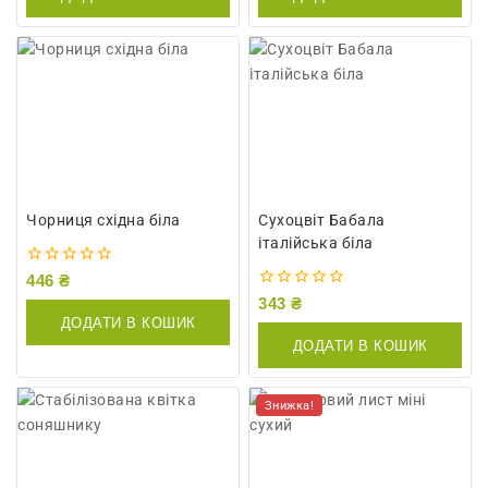
Чорниця східна біла
Сухоцвіт Бабала
італійська біла
0
446
₴
out
0
343
₴
of
out
ДОДАТИ В КОШИК
5
of
ДОДАТИ В КОШИК
5
Знижка!