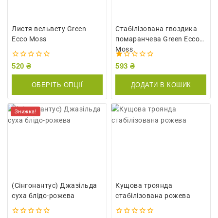
Листя вельвету Green
Стабілізована гвоздика
Ecco Moss
помаранчева Green Ecco
Moss
0
1.00
520
₴
593
₴
out
out
of
of
ОБЕРІТЬ ОПЦІЇ
ДОДАТИ В КОШИК
5
5
Знижка!
(Сінгонантус) Джазільда ​​
Кущова троянда
суха блідо-рожева
стабілізована рожева