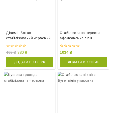
Діосмін Ботао
Стабілізована червона
стабілізований червоний
африканська лілія
0
0
405
₴
380
₴
1034
₴
out
out
of
of
ДОДАТИ В КОШИК
ДОДАТИ В КОШИК
5
5