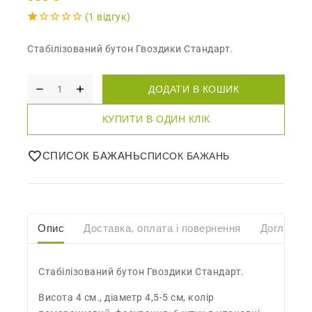
(
1
відгук)
1.00
5
1
out
Стабілізований бутон Гвоздики Стандарт.
of
based
on
customer
ДОДАТИ В КОШИК
rating
КУПИТИ В ОДИН КЛІК
СПИСОК БАЖАНЬ
Опис
Доставка, оплата і повернення
Догляд
Стабілізований бутон Гвоздики Стандарт.
Висота 4 см., діаметр 4,5-5 см, колір