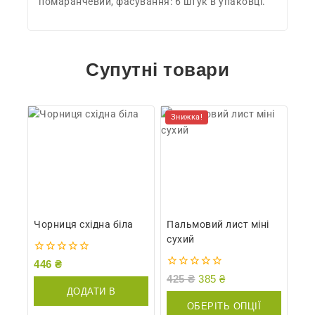
помаранчевий, фасування: 6 штук в упаковці.
Супутні товари
Знижка!
Чорниця східна біла
Пальмовий лист міні
сухий
0
446
₴
out
0
425
₴
385
₴
of
out
ДОДАТИ В
5
of
ОБЕРІТЬ ОПЦІЇ
5
КОШИК