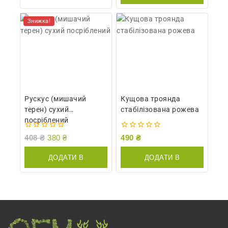
Знижка!
Рускус (мишачий
Кущова троянда
терен) сухий
стабілізована рожева
посріблений
0
0
408
₴
380
₴
490
₴
out
out
of
of
ДОДАТИ В
ДОДАТИ В
5
5
КОШИК
КОШИК