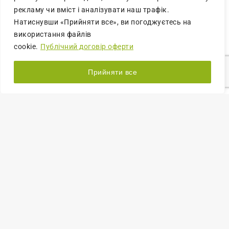
рекламу чи вміст і аналізувати наш трафік.
Натиснувши «Прийняти все», ви погоджуєтесь на
використання файлів
cookie.
Публічний договір оферти
Прийняти все
СТАБІЛІЗОВАНІ РОСЛИНИ
Просочення. Повна та часткова (Мох
прованс)
19.09.2025