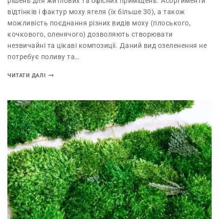
рішень для житлових та офісних приміщень. Асортименти
відтінків і фактур моху ягеля (їх більше 30), а також
можливість поєднання різних видів моху (плоського,
кочкового, оленячого) дозволяють створювати
незвичайні та цікаві композиції. Даний вид озеленення не
потребує поливу та…
ЧИТАТИ ДАЛІ