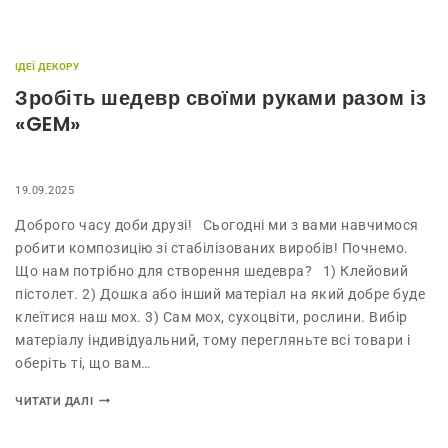
ІДЕЇ ДЕКОРУ
Зробіть шедевр своїми руками разом із
«GEM»
19.09.2025
Доброго часу доби друзі! Сьогодні ми з вами навчимося
робити композицію зі стабілізованих виробів! Почнемо.
Що нам потрібно для створення шедевра? 1) Клейовий
пістолет. 2) Дошка або інший матеріал на який добре буде
клеїтися наш мох. 3) Сам мох, сухоцвіти, рослини. Вибір
матеріалу індивідуальний, тому перегляньте всі товари і
оберіть ті, що вам…
ЧИТАТИ ДАЛІ