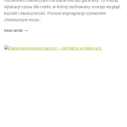
roztworem chemicznym na bazie soli lub gliceryny. To rodzaj
dylatacji czasu dla roślin, w której zachowany zostaje wygląd,
kształt i elastyczność. Poziom impregnacji roztworem
chemicznym może…
READ MORE