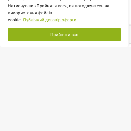
Натиснувши «Прийняти все», ви погоджуєтесь на
використання файлів
cookie.
Публічний договір оферти
Прийняти все
POMYSŁY NA WYSTRÓJ
Wpływ kolorystyki wnętrza na zdrowie
2
25.09.2025
Dobry dzień przyjaciele! Dziś omówimy jeszcze kilka kwiatów i
ich wpływ na zdrowie. Chodźmy! 1) Fioletowy Ten kolor z
reguły kojarzymy się z osobami kreatywnymi. Dlaczego