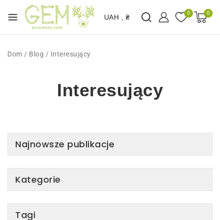
0
0
UAH , ₴
Dom
/
Blog
/
Interesujący
Interesujący
Najnowsze publikacje
Kategorie
Tagi