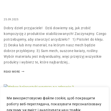
25.09.2025
Dobry dzień przyjaciele! Dziś dowiemy się, jak zrobić
kompozycję z produktów stabilizowanych! Zaczynajmy. Czego
potrzebujemy, aby stworzyć arcydzieło? 1) Pistolet do kleju.
2) Deska lub inny materiał, na którym nasz mech będzie
dobrze przyklejony. 3) Sam mech, suszone kwiaty, rośliny.
Wybór materiału jest indywidualny, więc przejrzyj wszystkie
produkty i wybierz te, które najbardziej…
READ MORE
Ми використовуємо файли cookie, щоб покращити
роботу веб-переглядача, показувати персоналізовану
рекламу чи вміст і аналізувати наш трафік.