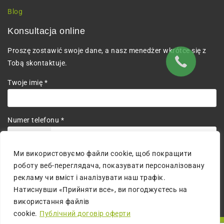
Blog
Konsultacja online
Proszę zostawić swoje dane, a nasz menedżer wkrótce się z
Tobą skontaktuje.
Twoje imię *
Numer telefonu *
+380
Ми використовуємо файли cookie, щоб покращити
Wyrażam zgodę na przetwarzanie danych osobowych.
роботу веб-переглядача, показувати персоналізовану
рекламу чи вміст і аналізувати наш трафік.
Натиснувши «Прийняти все», ви погоджуєтесь на
використання файлів
cookie.
Публічний договір оферти