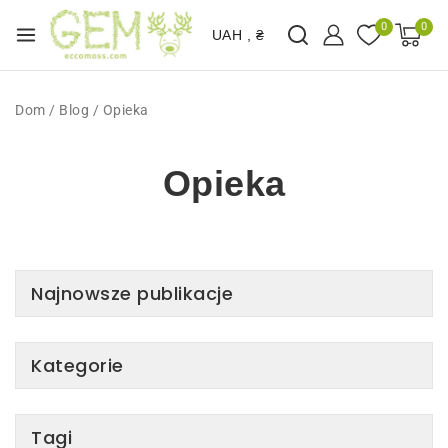
0
0
UAH , ₴
Dom
/
Blog
/
Opieka
Opieka
Najnowsze publikacje
Kategorie
Tagi