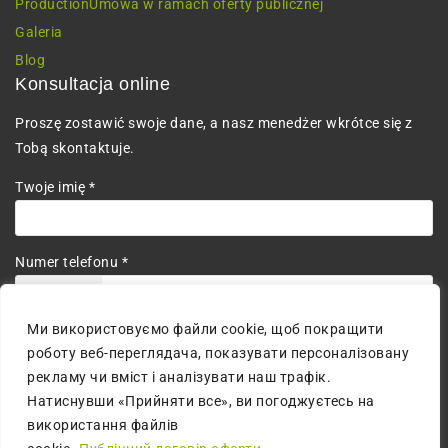
Production
Umowa w ramach oferty publicznej
Galeria
Blog
Konsultacja online
Proszę zostawić swoje dane, a nasz menedżer wkrótce się z
Tobą skontaktuje.
Twoje imię *
Numer telefonu *
+380
Ми використовуємо файли cookie, щоб покращити
Wyrażam zgodę na przetwarzanie danych osobowych.
роботу веб-переглядача, показувати персоналізовану
рекламу чи вміст і аналізувати наш трафік.
Натиснувши «Прийняти все», ви погоджуєтесь на
використання файлів