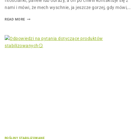
fitościanki, panele lub obrazy, a on po chwili kontaktuje się z
nami i mówi, że mech wyschnie, ja jeszcze gorzej, gdy mówi,…
READ MORE
ROŚLINY STABILIZOWANE