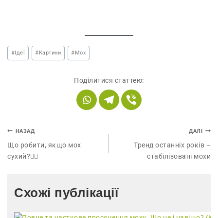
#
Ідеї
#
Картини
#
Мох
Поділитися статтею:
НАЗАД
ДАЛІ
Що робити, якщо мох
Тренд останніх років –
сухий?🤷‍♂️
стабілізовані мохи
Схожі публікації