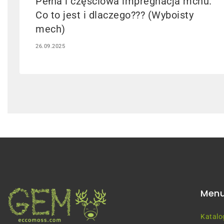
Pełna i częściowa impregnacja mchu.
Co to jest i dlaczego??? (Wyboisty
mech)
26.09.2025
Men
Katalo