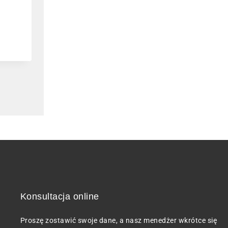
e
Obrazy z mchu GREEN ECCO MO
potęga natury w Twoim wnętrzu
10.11.2025
Konsultacja online
Proszę zostawić swoje dane, a nasz menedżer wkrótce się