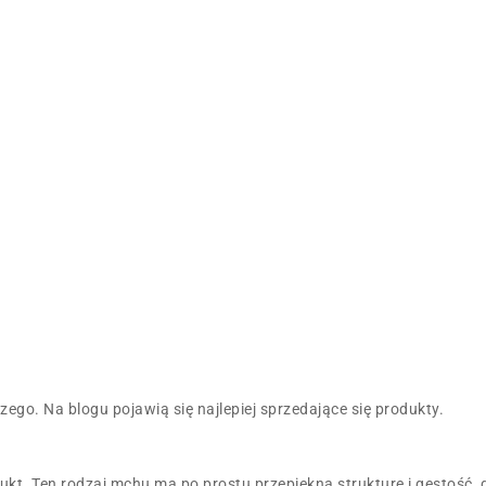
ego. Na blogu pojawią się najlepiej sprzedające się produkty.
dukt. Ten rodzaj mchu ma po prostu przepiękną strukturę i gęstość, 