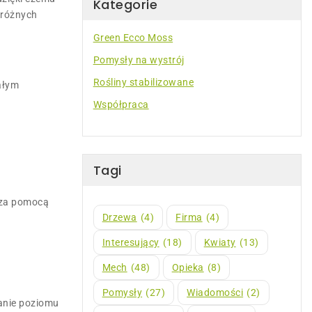
Kategorie
 różnych
Green Ecco Moss
Pomysły na wystrój
Rośliny stabilizowane
ałym
Współpraca
Tagi
i za pomocą
Drzewa
(4)
Firma
(4)
Interesujący
(18)
Kwiaty
(13)
Mech
(48)
Opieka
(8)
Pomysły
(27)
Wiadomości
(2)
manie poziomu