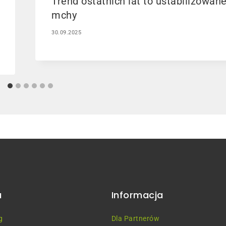
Trend ostatnich lat to ustabilizowan
mchy
30.09.2025
u
Informacja
g
Dla Partnerów