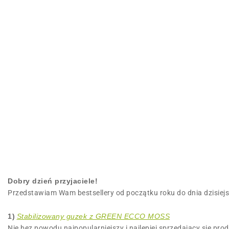
Dobry dzień przyjaciele!
Przedstawiam Wam bestsellery od początku roku do dnia dzisiejsz
1)
Stabilizowany guzek z GREEN ECCO MOSS
Nie bez powodu najpopularniejszy i najlepiej sprzedający się pro