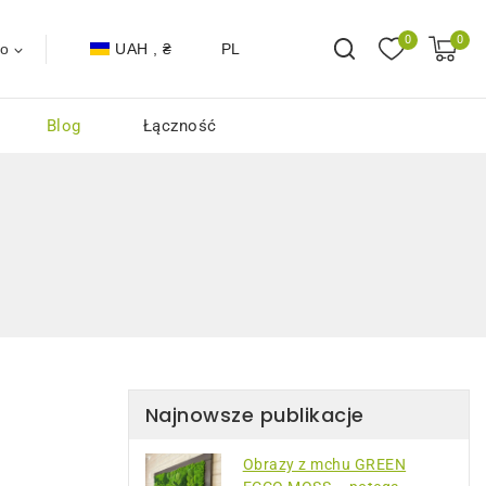
0
0
UAH , ₴
PL
to
Blog
Łączność
Najnowsze publikacje
Obrazy z mchu GREEN