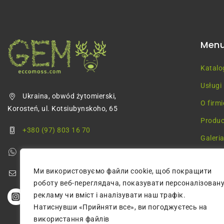
Men
Katalo
Usługi
Ukraina, obwód żytomierski,
O firmi
Korosteń, ul. Kotsiubynskoho, 65
Produc
+380 (97) 803 16 70
Galeri
+380 (68) 355 68 57
Blog
Ми використовуємо файли cookie, щоб покращити
greenmossecco@gmail.com
роботу веб-переглядача, показувати персоналізован
рекламу чи вміст і аналізувати наш трафік.
Натиснувши «Прийняти все», ви погоджуєтесь на
використання файлів