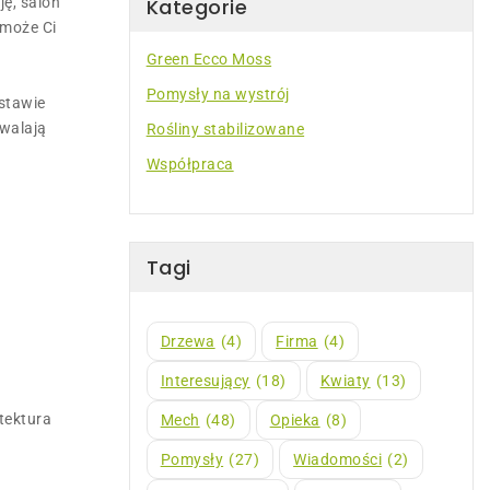
ję, salon
Kategorie
omoże Ci
Green Ecco Moss
Pomysły na wystrój
stawie
zwalają
Rośliny stabilizowane
Współpraca
Tagi
Drzewa
(4)
Firma
(4)
Interesujący
(18)
Kwiaty
(13)
tektura
Mech
(48)
Opieka
(8)
Pomysły
(27)
Wiadomości
(2)