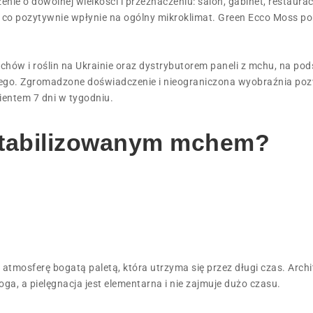
ie o dowolnej wielkości i przeznaczeniu: salon, gabinet, restaurac
, co pozytywnie wpłynie na ogólny mikroklimat. Green Ecco Moss p
ów i roślin na Ukrainie oraz dystrybutorem paneli z mchu, na pod
lnego. Zgromadzone doświadczenie i nieograniczona wyobraźnia po
ientem 7 dni w tygodniu.
 stabilizowanym mchem?
 atmosferę bogatą paletą, która utrzyma się przez długi czas. Archi
oga, a pielęgnacja jest elementarna i nie zajmuje dużo czasu.