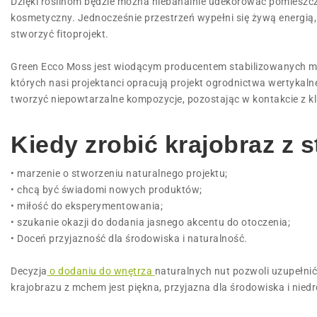
Dzięki roślinom będzie można niebanalnie udekorować pomieszczen
kosmetyczny. Jednocześnie przestrzeń wypełni się żywą energią
stworzyć fitoprojekt.
Green Ecco Moss jest wiodącym producentem stabilizowanych mch
których nasi projektanci opracują projekt ogrodnictwa wertyka
tworzyć niepowtarzalne kompozycje, pozostając w kontakcie z kl
Kiedy zrobić krajobraz z
• marzenie o stworzeniu naturalnego projektu;
• chcą być świadomi nowych produktów;
• miłość do eksperymentowania;
• szukanie okazji do dodania jasnego akcentu do otoczenia;
• Doceń przyjazność dla środowiska i naturalność.
Decyzja
o dodaniu do wnętrza
naturalnych nut pozwoli uzupełnić
krajobrazu z mchem jest piękna, przyjazna dla środowiska i niedr