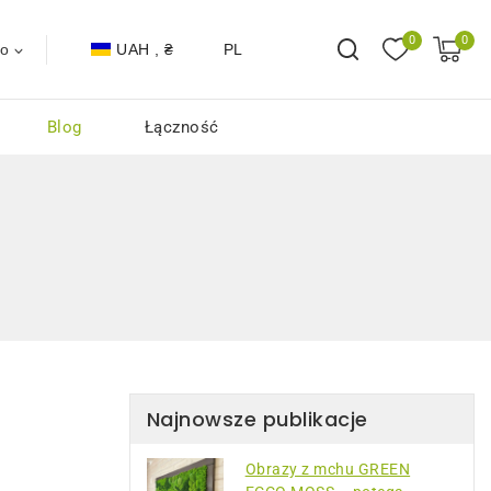
0
0
UAH , ₴
PL
to
Blog
Łączność
Najnowsze publikacje
Obrazy z mchu GREEN