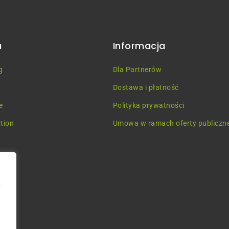
u
Informacja
g
Dla Partnerów
Dostawa i płatność
e
Polityka prywatności
tion
Umowa w ramach oferty publiczne
a
у