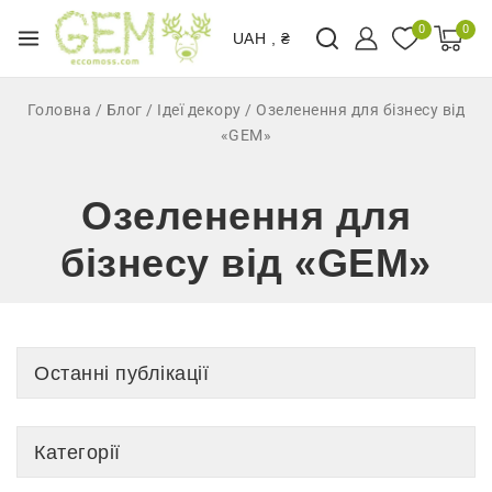
0
0
UAH , ₴
Головна
/
Блог
/
Ідеї декору
/
Озеленення для бізнесу від
«GEM»
Озеленення для
бізнесу від «GEM»
Останні публікації
Категорії