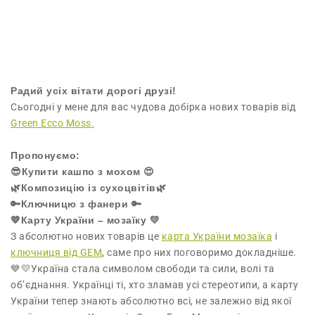
Радий усіх вітати дорогі друзі!
Сьогодні у мене для вас чудова добірка нових товарів від
Green Ecco Moss.
Пропонуємо:
😎Купити кашпо з мохом 😍
🌿Композицію із сухоцвітів🌿
🔑Ключницю з фанери 🔑
💙Карту України – мозаїку 💛
З абсолютно нових товарів це
карта України мозаїка
і
ключниця від GEM
, саме про них поговоримо докладніше.
💙💛Україна стала символом свободи та сили, волі та
об’єднання. Українці ті, хто зламав усі стереотипи, а карту
України тепер знають абсолютно всі, не залежно від якої