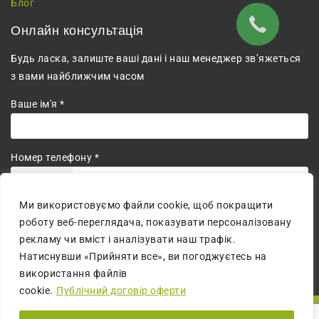
Блог
Онлайн консультація
Будь ласка, залиште ваші дані і наш менеджер зв’яжеться
з вами найближчим часом
Ваше ім'я *
Номер телефону *
+380
Ми використовуємо файли cookie, щоб покращити
Погоджуюсь на обробку персональних даних.
роботу веб-переглядача, показувати персоналізовану
рекламу чи вміст і аналізувати наш трафік.
Натиснувши «Прийняти все», ви погоджуєтесь на
використання файлів
cookie.
Публічний договір оферти
© 2026 All Rights Reserved | Сайт створено:
MM digital