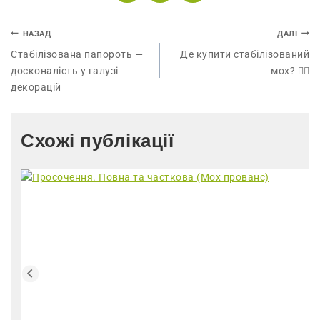
НАЗАД
ДАЛІ
Стабілізована папороть —
Де купити стабілізований
досконалість у галузі
мох? 🤷‍♂️
декорацій
Схожі публікації