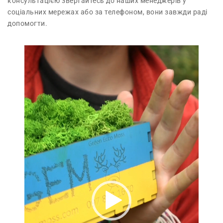
консультацією звертайтесь до наших менеджерів у
соціальних мережах або за телефоном, вони завжди раді
допомогти.
В
і
д
е
о
п
р
о
г
р
а
в
а
ч