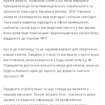
країни живуть. Компанія Green Ecco Moss вирішила
приєднатися до популяризації всього українського та
презентує вам карту України в мозаїці. 😍😲 Її можна
збирати і розбирати як вам завгодно і скільки завгодно.
Така карта відмінно підходить в офісні приміщення,
кабінети, також круто виглядатиме просто у вас вдома.
Вона робитиме помітнішим і виразнішим ваш патріотизм і
відданість до України !💙💛
Що ж до ключниці, то це чудовий варіант для зберігання
ваших ключів. Завдяки її стилю та матеріалу з якого вона
виготовлена, вона впишеться у будь-який інтер’єр. 🔑
Поміщаючи достатню кількість місця для ключів, вони не
будуть близько один до одного, що додасть значної
зручності.😎
Придбати стабілізовані та інші товари ви зможете у
нашому магазині. Також читайте блог, там багато дуже
цікавої та корисної інформації. За професійною