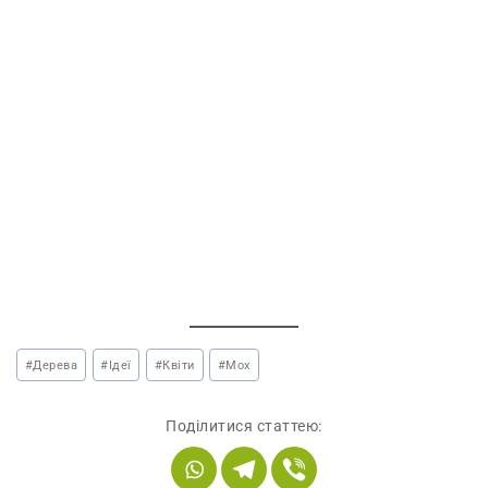
#
Дерева
#
Ідеї
#
Квіти
#
Мох
Поділитися статтею: