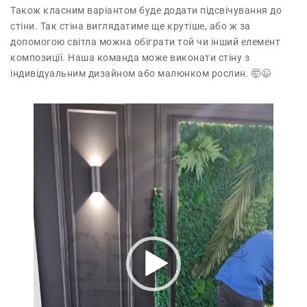
Також класним варіантом буде додати підсвічування до
стіни. Так стіна виглядатиме ще крутіше, або ж за
допомогою світла можна обіграти той чи інший елемент
композиції. Наша команда може виконати стіну з
індивідуальним дизайном або малюнком рослин. 🤯😉
В
і
д
е
о
п
р
о
г
р
а
в
а