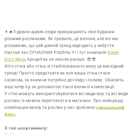
👨‍🎓З давніх-давен люди прикрашають свої будинки
різними рослинами. Як правило, це вазони, але всі ми
розуміємо, що цей давній тренд відходить у небуття.
Настав час СУЧАСНИХ РІШЕНЬ !!! І тут компанія
Green
Ecco Moss
процвітає як ніколи раніше. 😎😎
Фіто стіна або стіна зі стабілізованого моху це висхідний
тренд! Просто представте як вся ваша стіна стане
оазисом, за яким не потрібно догляду і поливу. Обновіть
ваш інтер’єр за допомогою такої великої композиції.
У стіні можуть використовуватися всі види мху та всі види
рослин, їх можна переглянути в магазині. Про найкращу
комбінацію мохів та рослин у нас зроблено
спеціальний
блог.
З топ асортименту: