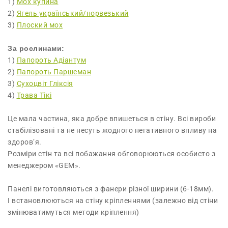
1)
Мох купина
2)
Ягель український/норвезький
3)
Плоский мох
За рослинами:
1)
Папороть Адіантум
2)
Папороть Паршеман
3)
Сухоцвіт Гліксія
4)
Трава Тікі
Це мала частина, яка добре впишеться в стіну. Всі вироби
стабілізовані та не несуть жодного негативного впливу на
здоров’я.
Розміри стін та всі побажання обговорюються особисто з
менеджером «GEM».
Панелі виготовляються з фанери різної ширини (6-18мм).
І встановлюються на стіну кріпленнями (залежно від стіни
змінюватимуться методи кріплення)