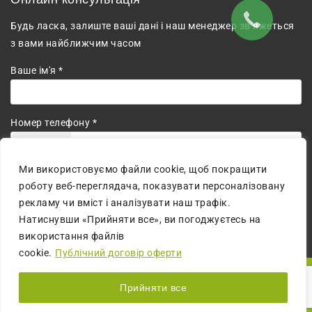
Будь ласка, залиште ваші дані і наш менеджер зв’яжеться
з вами найближчим часом
Ваше ім'я *
Номер телефону *
+380
Ми використовуємо файли cookie, щоб покращити
Погоджуюсь на обробку персональних даних.
роботу веб-переглядача, показувати персоналізовану
рекламу чи вміст і аналізувати наш трафік.
Натиснувши «Прийняти все», ви погоджуєтесь на
використання файлів
cookie.
Публічний договір оферти
© 2026 All Rights Reserved | Сайт створено:
MM digital
Прийняти все
agency