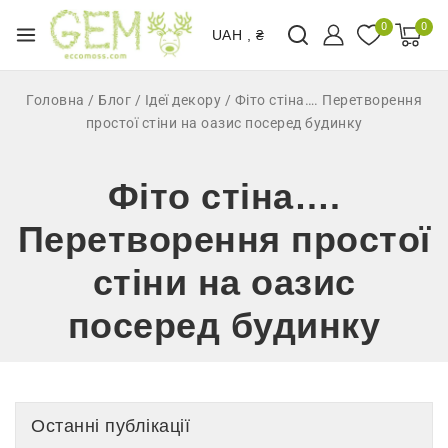
0
0
UAH , ₴
Головна
/
Блог
/
Ідеї декору
/
Фіто стіна…. Перетворення
простої стіни на оазис посеред будинку
Фіто стіна….
Перетворення простої
стіни на оазис
посеред будинку
Останні публікації