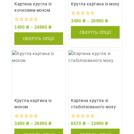
Картина кругла із
Кругла картина із моху
кочковим мохом
0
3490
₴
–
26990
₴
out
0
1490
₴
–
24990
₴
of
out
ОБЕРІТЬ ОПЦІЇ
5
of
ОБЕРІТЬ ОПЦІЇ
5
Кругла картина із
Картина кругла зі
мохом
стабілізованого моху
0
0
3490
₴
–
26990
₴
6570
₴
–
13990
₴
out
out
of
of