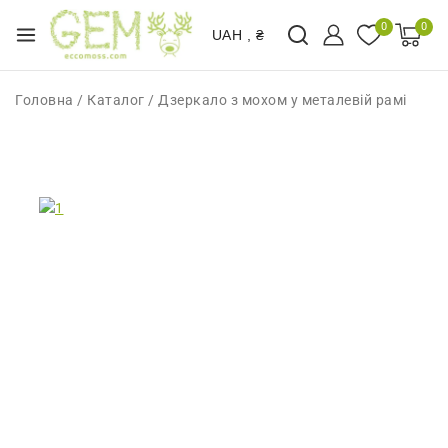
0
0
UAH , ₴
Головна
/
Каталог
/
Дзеркало з мохом у металевій рамі