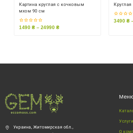
Картина круглая с кочковым
Круглая
мхом 90 см
0
3490
₴
из
0
1490
₴
–
24990
₴
5
из
5
Мен
Катал
Услуг
Украина, Житомирская обл.,
О ком