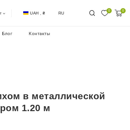
0
0
UAH , ₴
RU
т
Блог
Контакты
мхом в металлической
ром 1.20 м