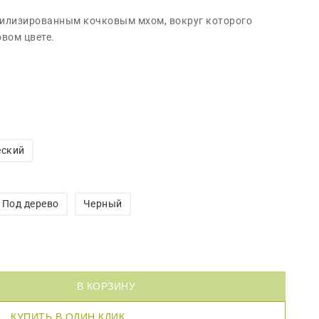
абилизированным кочковым мхом, вокруг которого
вом цвете.
еский
Под дерево
Черный
В КОРЗИНУ
КУПИТЬ В ОДИН КЛИК