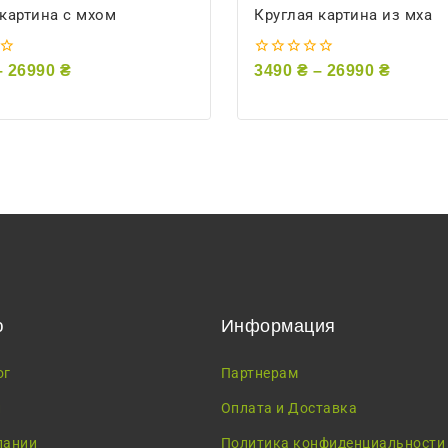
 картина с мхом
Круглая картина из мха
0
–
26990
₴
3490
₴
–
26990
₴
из
5
ю
Информация
ог
Партнерам
и
Оплата и Доставка
пании
Политика конфиденциальности