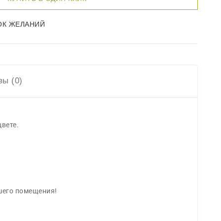
ы (0)
вете.
ашего помещения!