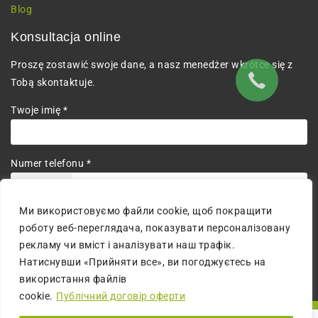
Blog
Konsultacja online
Proszę zostawić swoje dane, a nasz menedżer wkrótce się z
Tobą skontaktuje.
Twoje imię *
Numer telefonu *
+380
Ми використовуємо файли cookie, щоб покращити
Wyrażam zgodę na przetwarzanie danych osobowych.
роботу веб-переглядача, показувати персоналізовану
рекламу чи вміст і аналізувати наш трафік.
Натиснувши «Прийняти все», ви погоджуєтесь на
використання файлів
cookie.
Публічний договір оферти