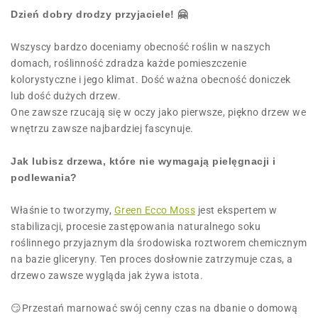
Dzień dobry drodzy przyjaciele!
🤗
Wszyscy bardzo doceniamy obecność roślin w naszych
domach, roślinność zdradza każde pomieszczenie
kolorystyczne i jego klimat. Dość ważna obecność doniczek
lub dość dużych drzew.
One zawsze rzucają się w oczy jako pierwsze, piękno drzew we
wnętrzu zawsze najbardziej fascynuje.
Jak lubisz drzewa, które nie wymagają pielęgnacji i
podlewania?
Właśnie to tworzymy,
Green Ecco Moss
jest ekspertem w
stabilizacji, procesie zastępowania naturalnego soku
roślinnego przyjaznym dla środowiska roztworem chemicznym
na bazie gliceryny. Ten proces dosłownie zatrzymuje czas, a
drzewo zawsze wygląda jak żywa istota.
😏Przestań marnować swój cenny czas na dbanie o domową