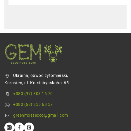
Ukraina, obwód żytomierski,
Korosteń, ul. Kotsiubynskoho, 65
+380 (97) 803 16 70
+380 (68) 355 68 57
greenmossecco@gmail.com