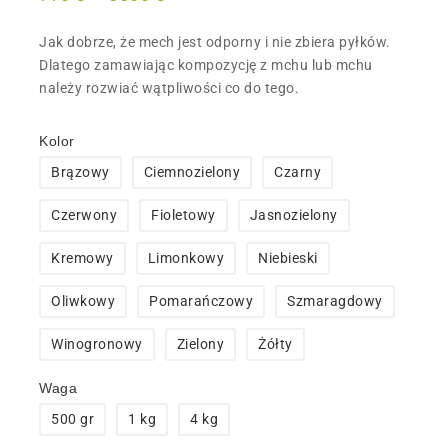
Jak dobrze, że mech jest odporny i nie zbiera pyłków.
Dlatego zamawiając kompozycję z mchu lub mchu
należy rozwiać wątpliwości co do tego.
Kolor
Brązowy
Ciemnozielony
Czarny
Czerwony
Fioletowy
Jasnozielony
Kremowy
Limonkowy
Niebieski
Oliwkowy
Pomarańczowy
Szmaragdowy
Winogronowy
Zielony
Żółty
Waga
500 gr
1 kg
4 kg