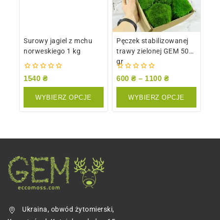
Surowy jagiel z mchu
Pęczek stabilizowanej
norweskiego 1 kg
trawy zielonej GEM 500
gr
0
0
1540
₴
600
₴
–
1100
₴
z
z
5
5
WYBIERZ OPCJE
WYBIERZ OPCJE
Ukraina, obwód żytomierski,