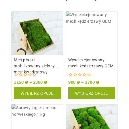
Mch płaski
Wyselekcjonowany
stabilizowany zielony 1
mech kędzierzawy GEM
metr kwadratowy.
0
0
1150
₴
–
2300
₴
900
₴
–
1700
₴
z
z
5
5
WYBIERZ OPCJE
WYBIERZ OPCJE