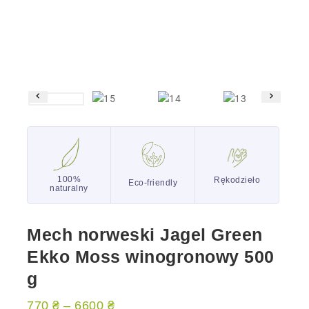
100%
Rękodzieło
Eco-friendly
naturalny
Mech norweski Jagel Green
Ekko Moss winogronowy 500
g
770
₴
–
6600
₴