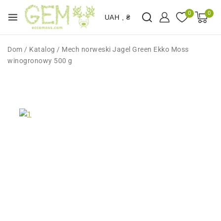
0
0
UAH , ₴
Dom
/
Katalog
/
Mech norweski Jagel Green Ekko Moss
winogronowy 500 g