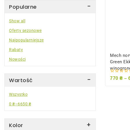
Popularne
Show all
Oferty sezonowe
Najpopularniejsze
Rabaty
Mech nor
Nowości
Green Ek
winogron
0
770
₴
–
Wartość
z
5
Wszystko
0
₴
–
6650
₴
Kolor