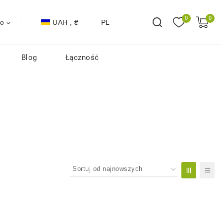
0
0
UAH , ₴
PL
to
Blog
Łączność