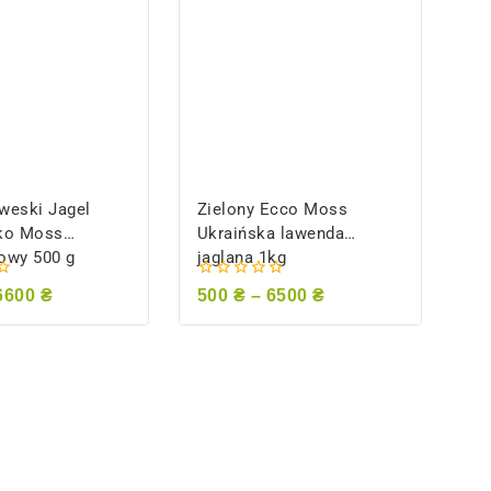
weski Jagel
Zielony Ecco Moss
ko Moss
Ukraińska lawenda
owy 500 g
jaglana 1kg
0
6600
₴
500
₴
–
6500
₴
z
5