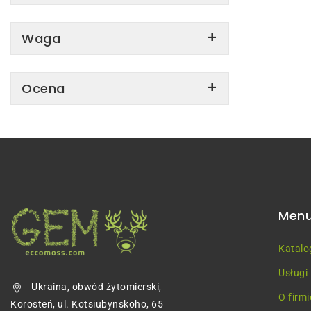
Waga
Ocena
Men
Katalo
Usługi
Ukraina, obwód żytomierski,
O firmi
Korosteń, ul. Kotsiubynskoho, 65