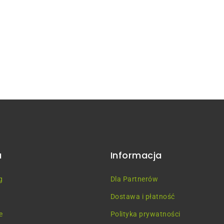
u
Informacja
g
Dla Partnerów
Dostawa i płatność
e
Polityka prywatności