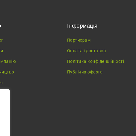
ю
Інформація
ог
Партнерам
ги
Оплата і доставка
омпанію
Політика конфіденційності
ництво
Публічна оферта
ея
у