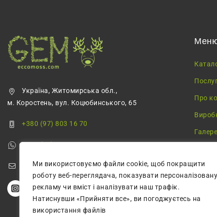
Мен
Катал
Послу
Україна, Житомирська обл.,
Про к
м. Коростень, вул. Коцюбинського, 65
Вироб
+380 (97) 803 16 70
Галер
+380 (68) 355 68 57
Блог
Ми використовуємо файли cookie, щоб покращити
greenmossecco@gmail.com
роботу веб-переглядача, показувати персоналізован
рекламу чи вміст і аналізувати наш трафік.
Натиснувши «Прийняти все», ви погоджуєтесь на
використання файлів