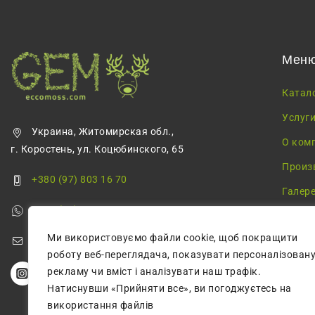
Мен
Катал
Услуг
Украина, Житомирская обл.,
О ком
г. Коростень, ул. Коцюбинского, 65
Произ
+380 (97) 803 16 70
Галер
+380 (68) 355 68 57
Блог
Ми використовуємо файли cookie, щоб покращити
greenmossecco@gmail.com
роботу веб-переглядача, показувати персоналізован
рекламу чи вміст і аналізувати наш трафік.
Натиснувши «Прийняти все», ви погоджуєтесь на
використання файлів