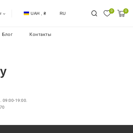
0
0
UAH , ₴
RU
т
Блог
Контакты
ку
 09:00-19:00.
 70