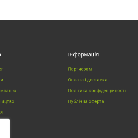
ю
Інформація
ог
Партнерам
ги
Оплата і доставка
омпанію
Політика конфіденційності
ництво
Публічна оферта
ея