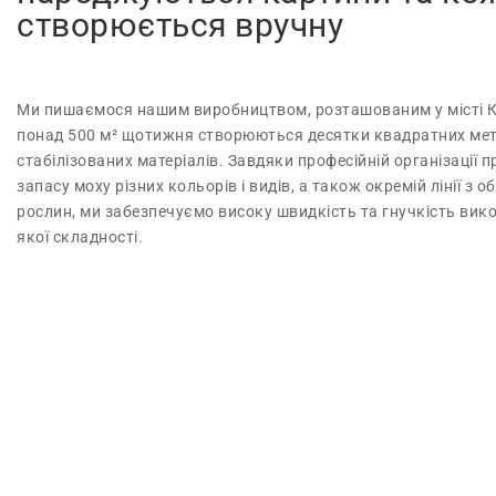
створюється вручну
Ми пишаємося нашим виробництвом, розташованим у місті Ко
понад 500 м² щотижня створюються десятки квадратних метр
стабілізованих матеріалів. Завдяки професійній організації п
запасу моху різних кольорів і видів, а також окремій лінії з
рослин, ми забезпечуємо високу швидкість та гнучкість вик
якої складності.