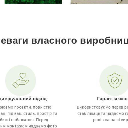
еваги власного виробни
дивідуальний підхід
Гарантія якос
рюємо проєкти, повністю
Використовуємо перевірен
ані під ваш стиль, простір та
стабілізації та надаємо 
бисті побажання. Перед
років на наші ви
ним монтажем надаємо фото