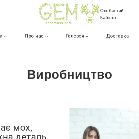
Особистий
Кабінет
и
Про нас
Галерея
Доставка
Виробництво
ає мох,
жна деталь