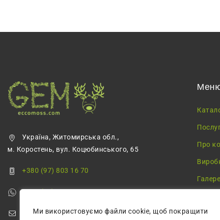
Мен
Катал
Послу
Україна, Житомирська обл.,
Про к
м. Коростень, вул. Коцюбинського, 65
Вироб
+380 (97) 803 16 70
Галер
+380 (68) 355 68 57
Блог
Ми використовуємо файли cookie, щоб покращити
greenmossecco@gmail.com