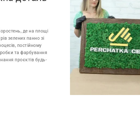
ростень, де на площі
ів зелених панно зі
роцесів, постійному
 обробки та фарбування
онання проєктів будь-