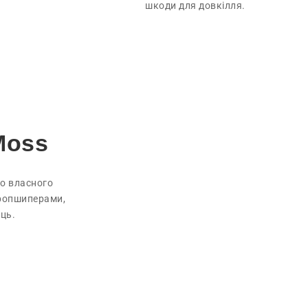
шкоди для довкілля.
Moss
до власного
дропшиперами,
ць.