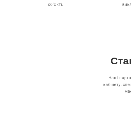
об’єкті.
вик
Ста
Наші партн
кабінету, сп
ма