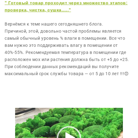
” Готовый товар проходит через множество этапов:
проверка, чистка, сушка…..”
Вернёмся к теме нашего сегодняшнего блога.
Причиной, этой, довольно частой проблемы является
самый обычный уровень % влаги в помещении. Все что
вам нужно это поддерживать влагу в помещении от
40%-55%. Рекомендуемая температура в помещении где
расположен мох или растения должна быть от +5 до +25.
При соблюдении данных рекомендаций вы получите
максимальный срок службы товара — от 5 до 10 лет !!!😍
В
и
д
е