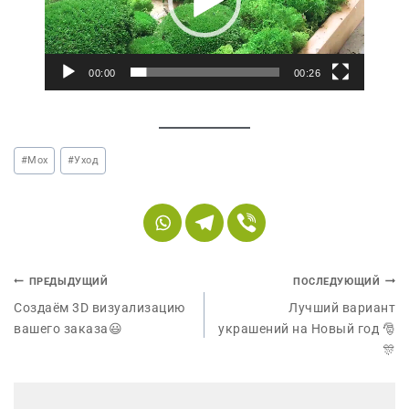
о
п
л
е
00:00
00:26
е
р
#
Мох
#
Уход
ПРЕДЫДУЩИЙ
ПОСЛЕДУЮЩИЙ
Создаём 3D визуализацию
Лучший вариант
вашего заказа😃
украшений на Новый год 🎅
🎊