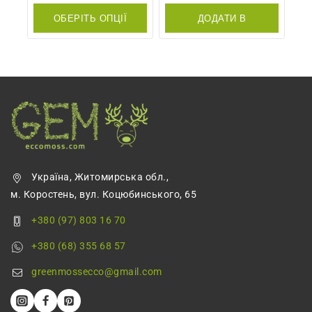
out
out
of
of
ОБЕРІТЬ ОПЦІЇ
ДОДАТИ В
5
5
КОШИК
Україна, Житомирська обл.,
м. Коростень, вул. Коцюбинського, 65
+380 (97) 803 16 70
+380 (68) 355 68 57
greenmossecco@gmail.com