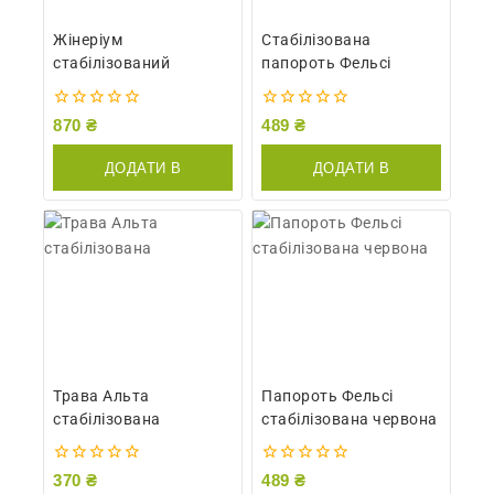
Жінеріум
Стабілізована
стабілізований
папороть Фельсі
0
0
870
₴
489
₴
out
out
of
of
ДОДАТИ В
ДОДАТИ В
5
5
КОШИК
КОШИК
Трава Альта
Папороть Фельсі
стабілізована
стабілізована червона
0
0
370
₴
489
₴