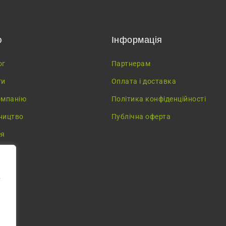
ю
Інформація
ог
Партнерам
ги
Оплата і доставка
омпанію
Політика конфіденційності
ництво
Публічна оферта
ея
у