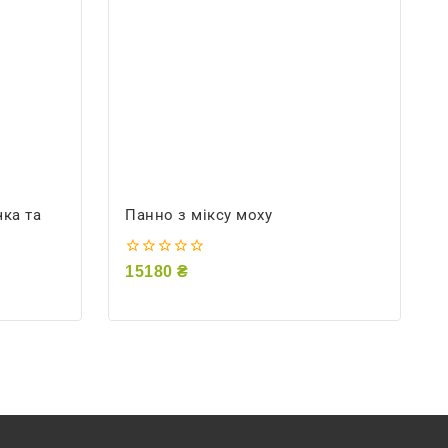
чка та
Панно з міксу моху
0
15180
₴
out
of
5