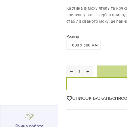
Картина із моху ягель та кочк
принесе у ваш інтер’єр природ
стабілізованого моху, це панн
Розмір
1600 x 500 мм
СПИСОК БАЖАНЬ
Ручна робота