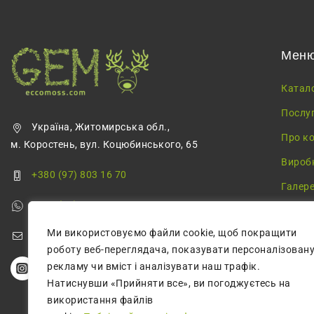
Мен
Катал
Послу
Україна, Житомирська обл.,
Про к
м. Коростень, вул. Коцюбинського, 65
Вироб
+380 (97) 803 16 70
Галер
+380 (68) 355 68 57
Блог
Ми використовуємо файли cookie, щоб покращити
greenmossecco@gmail.com
роботу веб-переглядача, показувати персоналізован
рекламу чи вміст і аналізувати наш трафік.
Натиснувши «Прийняти все», ви погоджуєтесь на
використання файлів