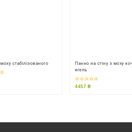
 моху стабілізованого
Панно на стіну з моху ко
ягель
0
4457
₴
out
of
5