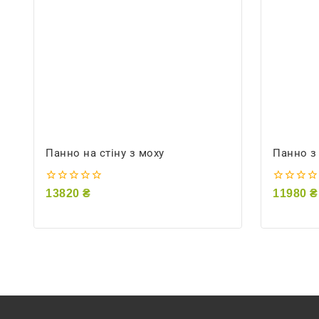
Панно на стіну з моху
Панно з
0
0
13820
₴
11980
₴
out
out
of
of
5
5