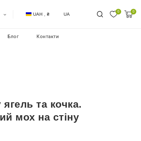
0
0
UAH , ₴
UA
Блог
Контакти
 ягель та кочка.
ий мох на стіну