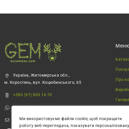
Мен
Катал
Послу
Україна, Житомирська обл.,
Про к
м. Коростень, вул. Коцюбинського, 65
Вироб
+380 (97) 803 16 70
Галер
+380 (68) 355 68 57
Блог
Ми використовуємо файли cookie, щоб покращити
greenmossecco@gmail.com
роботу веб-переглядача, показувати персоналізован