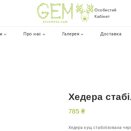
Особистий
Кабінет
и
Про нас
Галерея
Доставка
Хедера стаб
785
₴
Хедера кущ стабілізована чер