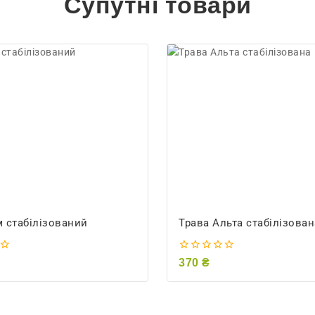
Супутні товари
м стабілізований
Трава Альта стабілізован
0
370
₴
out
of
5