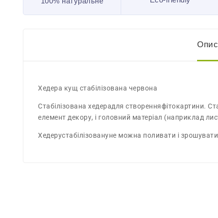
100% натуральне
Опис
Хедера кущ стабілізована червона
Стабілізована хедерадля створенняфітокартини. Ст
елемент декору, і головний матеріал (наприклад лис
Хедерустабілізовануне можна поливати і зрошувати,