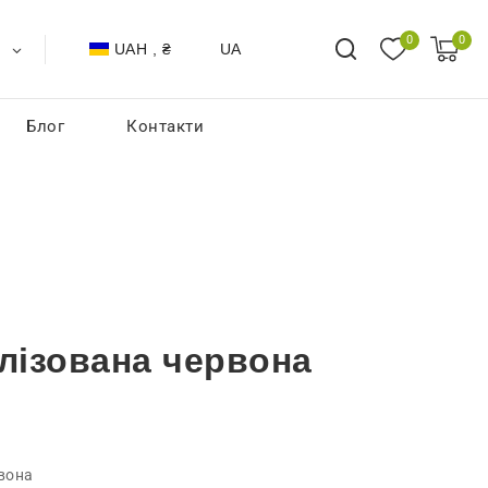
0
0
UAH , ₴
UA
Блог
Контакти
ілізована червона
вона