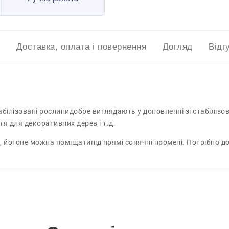
Доставка, оплата і повернення
Догляд
Відг
абілізовані рослинидобре виглядають у доповненні зі стабілі
тя для декоративних дерев і т.д.
 йогоне можна поміщатипід прямі сонячні промені. Потрібно до