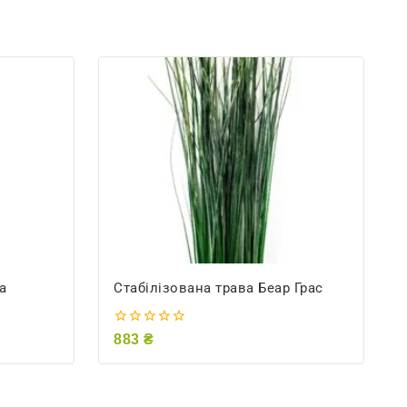
а
Стабілізована трава Беар Грас
0
883
₴
out
of
5