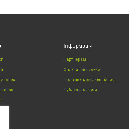
ю
Інформація
ог
Партнерам
ги
Оплата і доставка
омпанію
Політика конфіденційності
ництво
Публічна оферта
ея
у