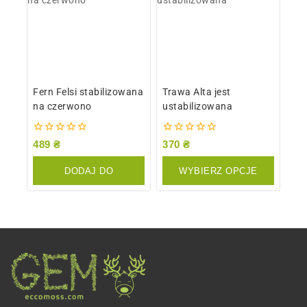
Fern Felsi stabilizowana
Trawa Alta jest
na czerwono
ustabilizowana
0
0
489
₴
370
₴
z
z
5
5
DODAJ DO
WYBIERZ OPCJE
KOSZYKA