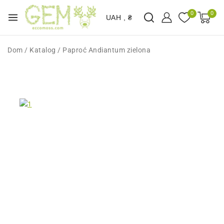
0
0
UAH , ₴
Dom
/
Katalog
/
Paproć Andiantum zielona