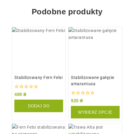
Podobne produkty
Stabilizowany Fern Felsi
Stabilizowane gałęzie
amarantusa
0
489
₴
z
0
920
₴
5
z
DODAJ DO
5
WYBIERZ OPCJE
KOSZYKA