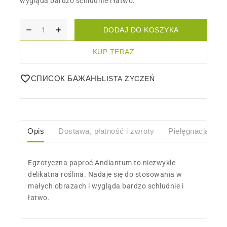
wygląda bardzo schludnie i łatwo.
DODAJ DO KOSZYKA
KUP TERAZ
СПИСОК БАЖАНЬ
Opis
Dostawa, płatność i zwroty
Pielęgnacja
O
Egzotyczna paproć Andiantum to niezwykle
delikatna roślina. Nadaje się do stosowania w
małych obrazach i wygląda bardzo schludnie i
łatwo.