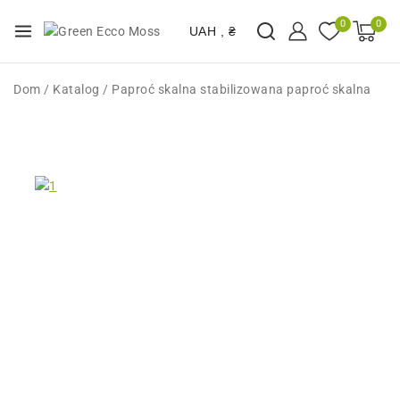
0
0
UAH , ₴
Dom
/
Katalog
/
Paproć skalna stabilizowana paproć skalna