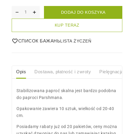
DODAJ DO KOSZYKA
KUP TERAZ
СПИСОК БАЖАНЬ
Opis
Dostawa, płatność i zwroty
Pielęgnacja
O
Stabilizowana paproć skalna jest bardzo podobna
do paproci Parshmana.
Opakowanie zawiera 10 sztuk, wielkość od 20-40
cm.
Posiadamy rabaty już od 20 pakietów, ceny można
uzyskać dzwoniąc do nas lub zamawiając katalog.