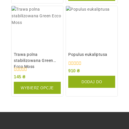
Trawa polna
Populus eukaliptusa
stabilizowana Green
Ecco Moss
0
910
₴
z
0
145
₴
5
z
DODAJ DO
5
WYBIERZ OPCJE
KOSZYKA