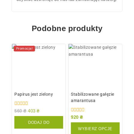
Podobne produkty
Promocja!
Papirus jest zielony
Stabilizowane gałęzie
amarantusa
0
560
₴
403
₴
z
0
920
₴
5
z
DODAJ DO
5
WYBIERZ OPCJE
KOSZYKA