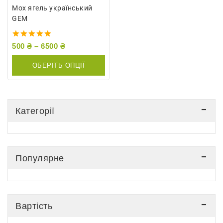
Мох ягель український
GEM
5.00
500
₴
–
6500
₴
out of 5
ОБЕРІТЬ ОПЦІЇ
Категорії
Популярне
Вартість