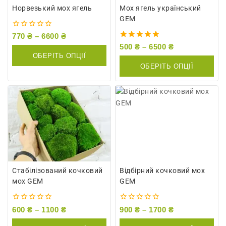
Норвезький мох ягель
Мох ягель український
GEM
0
770
₴
–
6600
₴
out
5.00
500
₴
–
6500
₴
of
out of 5
ОБЕРІТЬ ОПЦІЇ
5
ОБЕРІТЬ ОПЦІЇ
Стабілізований кочковий
Відбірний кочковий мох
мох GEM
GEM
0
0
600
₴
–
1100
₴
900
₴
–
1700
₴
out
out
of
of