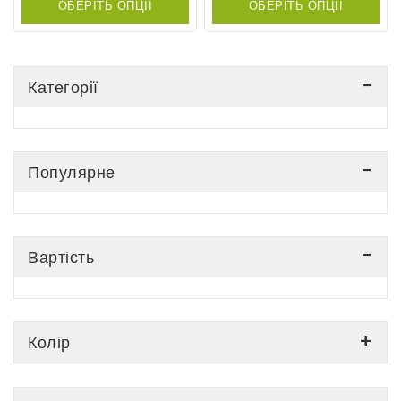
ОБЕРІТЬ ОПЦІЇ
ОБЕРІТЬ ОПЦІЇ
5
5
Категорії
Популярне
Вартість
Колір