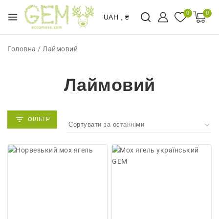
0
0
UAH , ₴
Головна
/
Лаймовий
Лаймовий