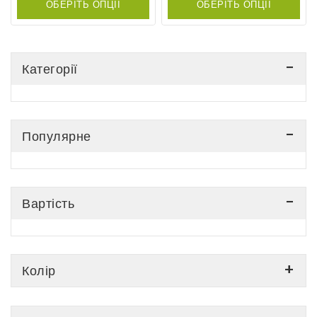
ОБЕРІТЬ ОПЦІЇ
ОБЕРІТЬ ОПЦІЇ
5
5
Категорії
Популярне
Вартість
Колір