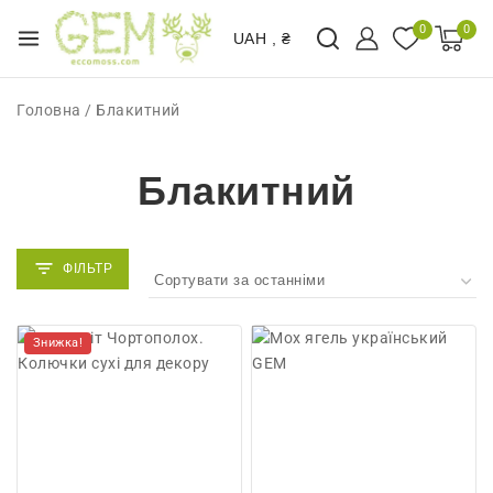
0
0
UAH , ₴
Головна
/
Блакитний
Блакитний
Знижка!