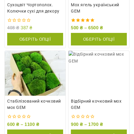
Сухоцвіт Чортополох.
Мох ягель український
Колючки сухі для декору
GEM
0
5.00
408
₴
387
₴
500
₴
–
6500
₴
out
out of 5
of
ОБЕРІТЬ ОПЦІЇ
ОБЕРІТЬ ОПЦІЇ
5
Стабілізований кочковий
Відбірний кочковий мох
мох GEM
GEM
0
0
600
₴
–
1100
₴
900
₴
–
1700
₴
out
out
of
of