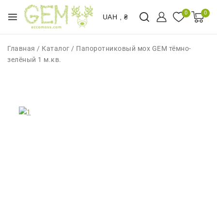
0
0
UAH , ₴
Главная
/
Каталог
/
Папоротниковый мох GEM тёмно-
зелёный 1 м.кв.