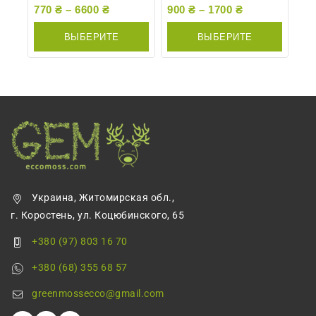
0
0
770
₴
–
6600
₴
900
₴
–
1700
₴
из
из
5
5
ВЫБЕРИТЕ
ВЫБЕРИТЕ
ПАРАМЕТРЫ
ПАРАМЕТРЫ
Украина, Житомирская обл.,
г. Коростень, ул. Коцюбинского, 65
+380 (97) 803 16 70
+380 (68) 355 68 57
greenmossecco@gmail.com