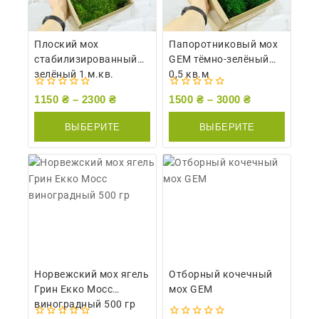
Плоский мох
Папоротниковый мох
стабилизированный
GEM тёмно-зелёный
зелёный 1 м.кв.
0,5 кв.м
0
0
1150
₴
–
2300
₴
1500
₴
–
3000
₴
из
из
5
5
ВЫБЕРИТЕ
ВЫБЕРИТЕ
ПАРАМЕТРЫ
ПАРАМЕТРЫ
Норвежский мох ягель
Отборный кочечный
Грин Екко Мосс
мох GEM
виноградный 500 гр