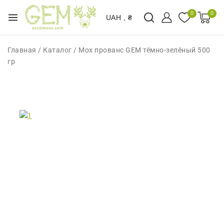
0
0
UAH , ₴
Главная
/
Каталог
/
Мох прованс GEM тёмно-зелёный 500
гр