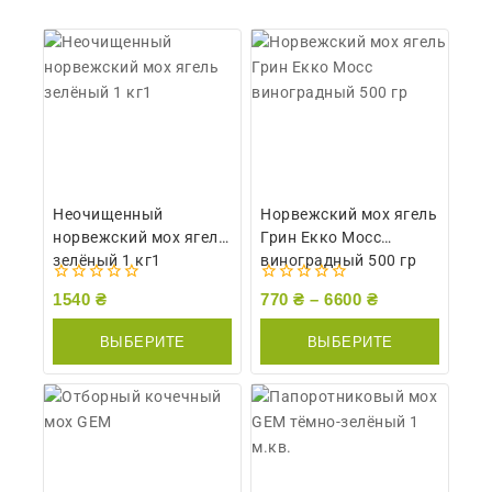
Неочищенный
Норвежский мох ягель
норвежский мох ягель
Грин Екко Мосс
зелёный 1 кг1
виноградный 500 гр
0
0
1540
₴
770
₴
–
6600
₴
из
из
5
5
ВЫБЕРИТЕ
ВЫБЕРИТЕ
ПАРАМЕТРЫ
ПАРАМЕТРЫ