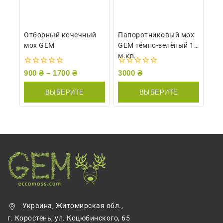
Отборный кочечный
Папоротниковый мох
мох GEM
GEM тёмно-зелёный 1
м.кв.
0
0
900
₴
–
1700
₴
3000
₴
из
из
5
5
ВЫБЕРИТЕ
ВЫБЕРИТЕ
ПАРАМЕТРЫ
ПАРАМЕТРЫ
Украина, Житомирская обл.,
г. Коростень, ул. Коцюбинского, 65