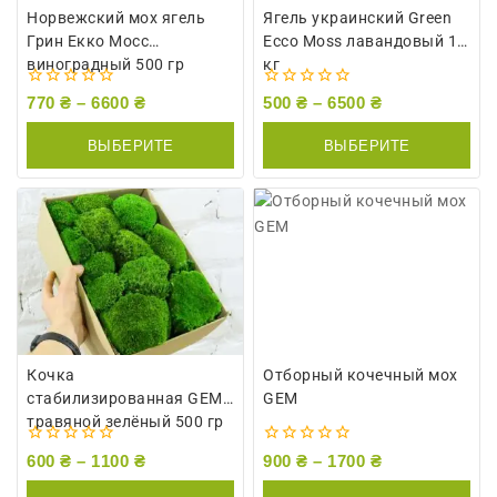
Норвежский мох ягель
Ягель украинский Green
Грин Екко Мосс
Ecco Moss лавандовый 1
виноградный 500 гр
кг
0
0
770
₴
–
6600
₴
500
₴
–
6500
₴
из
из
5
5
ВЫБЕРИТЕ
ВЫБЕРИТЕ
ПАРАМЕТРЫ
ПАРАМЕТРЫ
Кочка
Отборный кочечный мох
стабилизированная GEM
GEM
травяной зелёный 500 гр
0
0
600
₴
–
1100
₴
900
₴
–
1700
₴
из
из
5
5