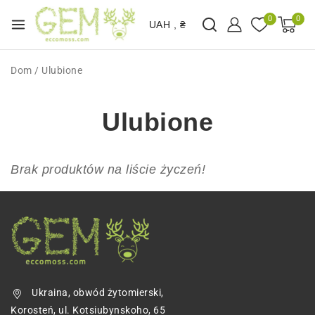
0
0
UAH , ₴
Dom
/
Ulubione
Ulubione
Brak produktów na liście życzeń!
Ukraina, obwód żytomierski,
Korosteń, ul. Kotsiubynskoho, 65