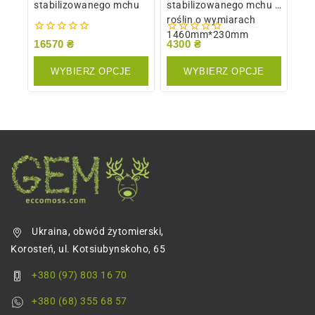
stabilizowanego mchu
stabilizowanego mchu i
roślin o wymiarach
1460mm*230mm
0
0
16570
₴
4300
₴
z
z
5
5
WYBIERZ OPCJE
WYBIERZ OPCJE
Ukraina, obwód żytomierski,
Korosteń, ul. Kotsiubynskoho, 65
+380 (97) 803 16 70
+380 (68) 355 68 57