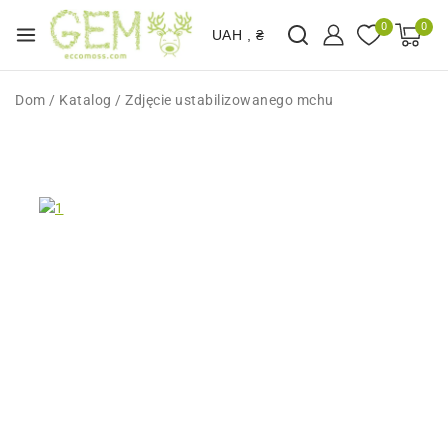
0
0
UAH , ₴
Dom
/
Katalog
/
Zdjęcie ustabilizowanego mchu