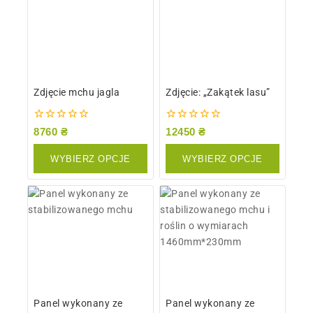
Zdjęcie mchu jagla
Zdjęcie: „Zakątek lasu”
0
0
8760
₴
12450
₴
z
z
5
5
WYBIERZ OPCJE
WYBIERZ OPCJE
Panel wykonany ze
Panel wykonany ze