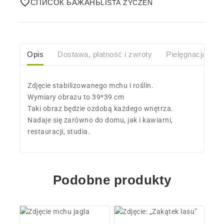
СПИСОК БАЖАНЬ
Opis
Dostawa, płatność i zwroty
Pielęgnacja
O
Zdjęcie stabilizowanego mchu i roślin.
Wymiary obrazu to 39*39 cm
Taki obraz będzie ozdobą każdego wnętrza.
Nadaje się zarówno do domu, jak i kawiarni,
restauracji, studia.
Podobne produkty