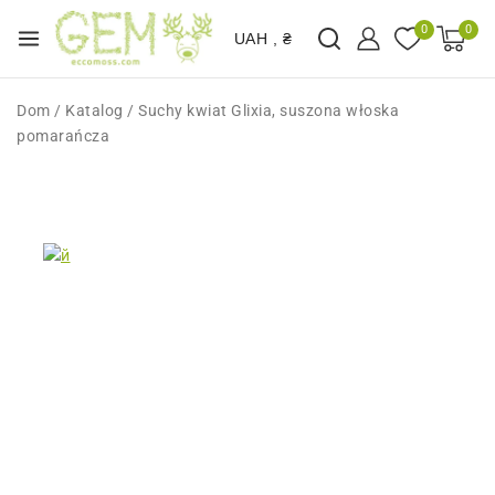
0
0
UAH , ₴
Dom
/
Katalog
/
Suchy kwiat Glixia, suszona włoska
pomarańcza