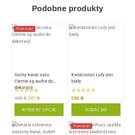
Podobne produkty
Promocja!
Suchy kwiat ostu.
Kwiatostan Lufy jest
Ciernie są suche do
biały
dekoracji
0
0
408
₴
387
₴
595
₴
z
z
5
5
WYBIERZ OPCJE
DODAJ DO
KOSZYKA
Promocja!