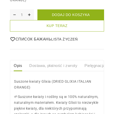
DODAJ DO KOSZYKA
KUP TERAZ
СПИСОК БАЖАНЬ
Opis
Dostawa, płatność i zwroty
Pielęgnacja
O
Suszone kwiaty Glixia (DRIED GLIXIA ITALIAN
ORANGE)
🌱Suszone kwiaty i rośliny są w 100% naturalnym,
naturalnym materiałem. Kwiaty Glixii to niezwykle
piękne kwiaty, dla niektórych przypominają