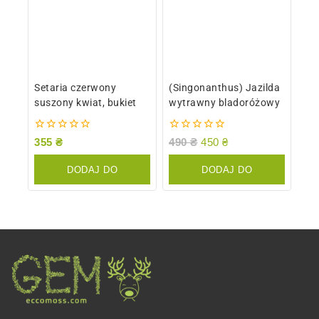
Setaria czerwony
(Singonanthus) Jazilda
suszony kwiat, bukiet
wytrawny bladoróżowy
0
0
355
₴
490
₴
450
₴
z
z
5
5
DODAJ DO
DODAJ DO
KOSZYKA
KOSZYKA