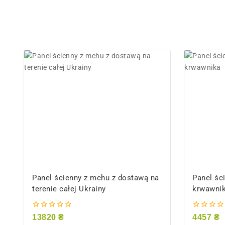
Panel ścienny z mchu z dostawą na
Panel śc
terenie całej Ukrainy
krwawni
0
0
13820
₴
4457
₴
z
z