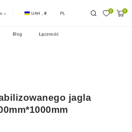
0
0
UAH , ₴
PL
to
Blog
Łączność
abilizowanego jagla
000mm*1000mm