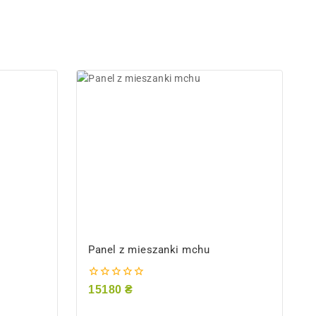
Panel z mieszanki mchu
0
15180
₴
z
5