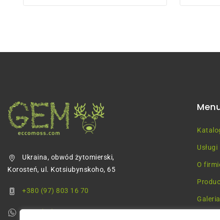
5
5
Men
Katalo
Usługi
Ukraina, obwód żytomierski,
O firmi
Korosteń, ul. Kotsiubynskoho, 65
Produc
+380 (97) 803 16 70
Galeri
+380 (68) 355 68 57
Blog