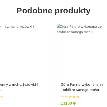
Podobne produkty
ienny z mchu, jeżówki i
Góra Panno wykonana ze
ka
stabilizowanego mchu
0
13138
₴
z