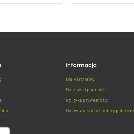
5
u
Informacja
g
Dla Partnerów
Dostawa i płatność
e
Polityka prywatności
tion
Umowa w ramach oferty publiczne
a