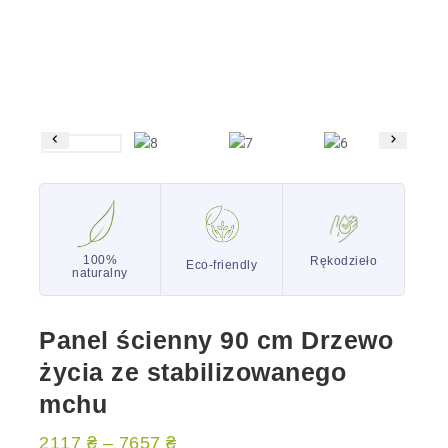
100%
Rękodzieło
Eco-friendly
naturalny
Panel ścienny 90 cm Drzewo
życia ze stabilizowanego
mchu
2117
₴
–
7657
₴