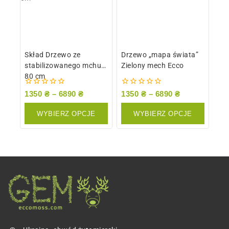
Skład Drzewo ze
Drzewo „mapa świata”
stabilizowanego mchu
Zielony mech Ecco
80 cm
0
0
1350
₴
–
6890
₴
1350
₴
–
6890
₴
z
z
5
5
WYBIERZ OPCJE
WYBIERZ OPCJE