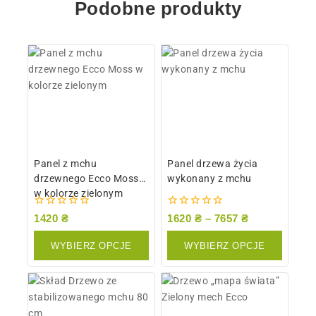
Podobne produkty
Panel z mchu
Panel drzewa życia
drzewnego Ecco Moss
wykonany z mchu
w kolorze zielonym
0
0
1420
₴
1620
₴
–
7657
₴
z
z
5
5
WYBIERZ OPCJE
WYBIERZ OPCJE