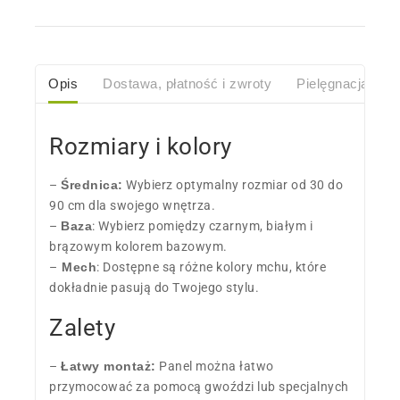
Opis
Dostawa, płatność i zwroty
Pielęgnacja
O
Rozmiary i kolory
–
Średnica:
Wybierz optymalny rozmiar od 30 do
90 cm dla swojego wnętrza.
–
Baza
: Wybierz pomiędzy czarnym, białym i
brązowym kolorem bazowym.
–
Mech
: Dostępne są różne kolory mchu, które
dokładnie pasują do Twojego stylu.
Zalety
–
Łatwy montaż:
Panel można łatwo
przymocować za pomocą gwoździ lub specjalnych