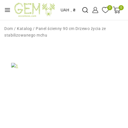
0
0
UAH , ₴
Dom
/
Katalog
/
Panel ścienny 90 cm Drzewo życia ze
stabilizowanego mchu