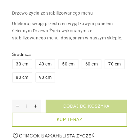
Drzewo życia ze stabilizowanego mchu
Udekoruj swoją przestrzeń wyjątkowym panelem
ściennym Drzewo Życia wykonanym ze
stabilizowanego mchu, dostępnym w naszym sklepie.
Średnica
30 cm
40 cm
50 cm
60 cm
70 cm
80 cm
90 cm
DODAJ DO KOSZYKA
KUP TERAZ
СПИСОК БАЖАНЬ