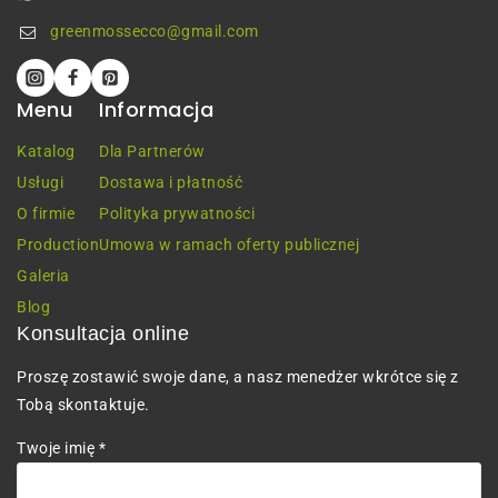
greenmossecco@gmail.com
Menu
Informacja
Katalog
Dla Partnerów
Usługi
Dostawa i płatność
O firmie
Polityka prywatności
Production
Umowa w ramach oferty publicznej
Galeria
Blog
Konsultacja online
Proszę zostawić swoje dane, a nasz menedżer wkrótce się z
Tobą skontaktuje.
Twoje imię *