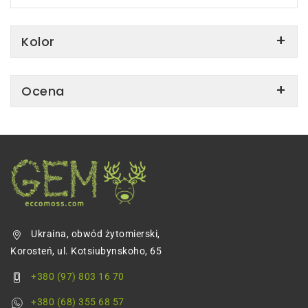
Kolor
Ocena
Ukraina, obwód żytomierski,
Korosteń, ul. Kotsiubynskoho, 65
+380 (97) 803 16 70
+380 (68) 355 68 57