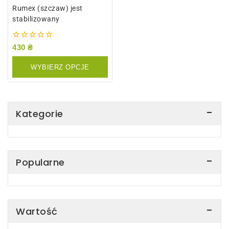
Rumex (szczaw) jest
stabilizowany
0
430
₴
z
5
WYBIERZ OPCJE
Kategorie
Popularne
Wartość