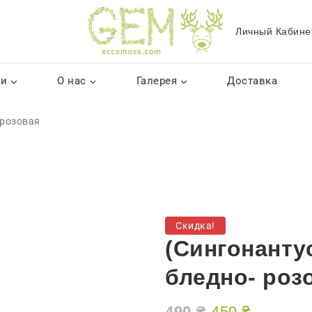
Личный Кабине
ги
О нас
Галерея
Доставка
 розовая
Скидка!
(Сингонанту
бледно- роз
490
₴
450
₴