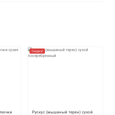
Скидка!
олючки
Рускус (мышиный терен) сухой