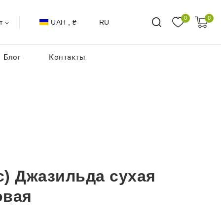
0
0
UAH , ₴
RU
т
Блог
Контакты
с) Джазильда сухая
овая