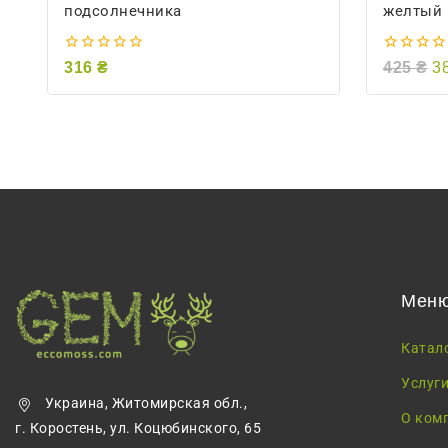
подсолнечника
желтый
0
0
316
₴
425
₴
3
из
из
5
5
Мен
Катал
Услуг
Украина, Житомирская обл.,
О ком
г. Коростень, ул. Коцюбинского, 65