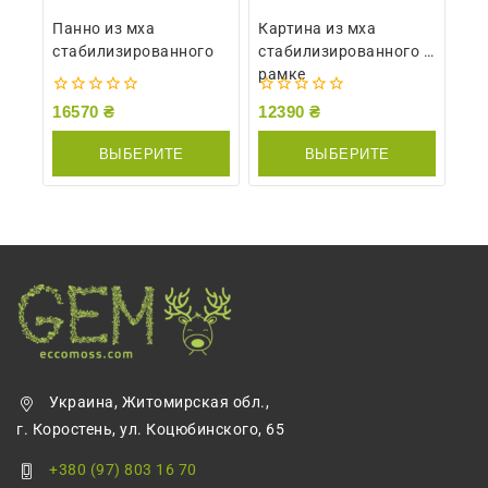
Панно из мха
Картина из мха
стабилизированного
стабилизированного в
рамке
0
0
16570
₴
12390
₴
из
из
5
5
ВЫБЕРИТЕ
ВЫБЕРИТЕ
ПАРАМЕТРЫ
ПАРАМЕТРЫ
Украина, Житомирская обл.,
г. Коростень, ул. Коцюбинского, 65
+380 (97) 803 16 70