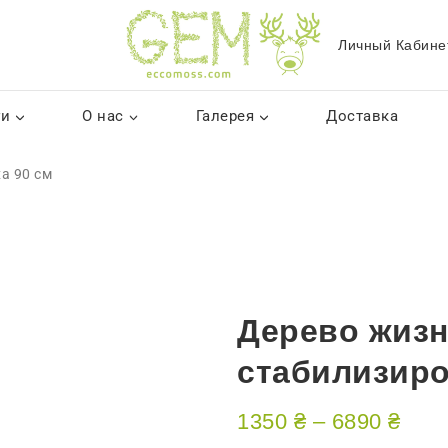
Личный Кабине
ги
О нас
Галерея
Доставка
а 90 см
Дерево жизн
стабилизиро
1350
₴
–
6890
₴