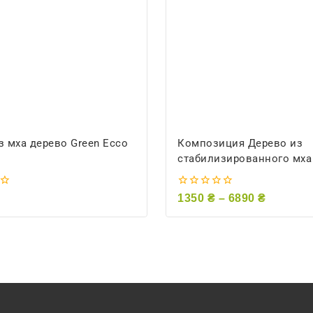
з мха дерево Green Ecco
Композиция Дерево из
стабилизированного мха
0
1350
₴
–
6890
₴
из
5