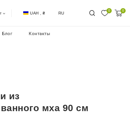
0
0
UAH , ₴
RU
т
Блог
Контакты
и из
ванного мха 90 см