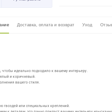
ание
Доставка, оплата и возврат
Уход
Отзыв
, чтобы идеально подходило к вашему интерьеру.
белый и коричневый.
олнения вашего стиля.
ю гвоздей или специальных креплений.
ем к деталям, это панно придаст вашему интерьеру изысканно