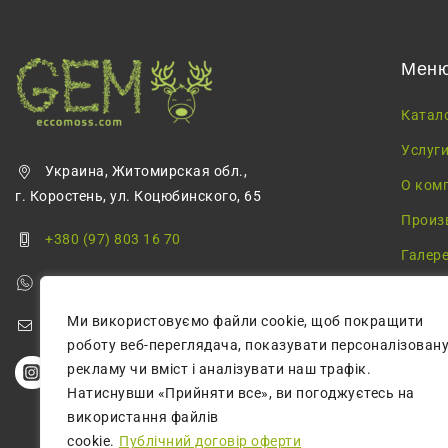
Мен
Катал
Услуг
Украина, Житомирская обл.,
О ком
г. Коростень, ул. Коцюбинского, 65
Произ
+380 (97) 803 16 70
Галер
+380 (68) 355 68 57
Блог
Ми використовуємо файли cookie, щоб покращити
greenmossecco@gmail.com
роботу веб-переглядача, показувати персоналізован
рекламу чи вміст і аналізувати наш трафік.
Натиснувши «Прийняти все», ви погоджуєтесь на
використання файлів
cookie.
Публічний договір оферти