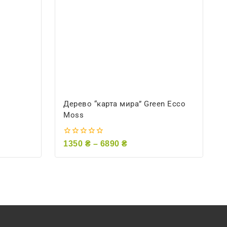
Дерево “карта мира” Green Ecco
Moss
0
1350
₴
–
6890
₴
из
5