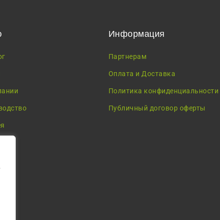
ю
Информация
ог
Партнерам
и
Оплата и Доставка
пании
Политика конфиденциальности
водство
Публичный договор оферты
ея
у