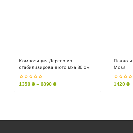
Композиция Дерево из
Панно и
стабилизированного мха 80 см
Moss
0
0
1350
₴
–
6890
₴
1420
₴
из
из
5
5