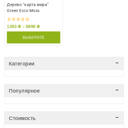
Дерево “карта мира”
Green Ecco Moss
0
1350
₴
–
6890
₴
из
5
ВЫБЕРИТЕ
ПАРАМЕТРЫ
Категории
Популярное
Стоимость