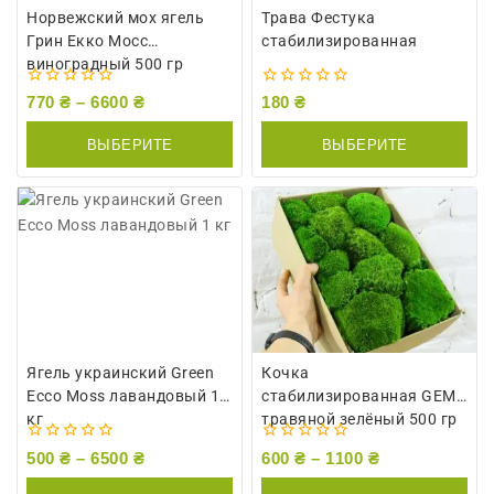
Норвежский мох ягель
Трава Фестука
Грин Екко Мосс
стабилизированная
виноградный 500 гр
0
0
770
₴
–
6600
₴
180
₴
из
из
5
5
ВЫБЕРИТЕ
ВЫБЕРИТЕ
ПАРАМЕТРЫ
ПАРАМЕТРЫ
Ягель украинский Green
Кочка
Ecco Moss лавандовый 1
стабилизированная GEM
кг
травяной зелёный 500 гр
0
0
500
₴
–
6500
₴
600
₴
–
1100
₴
из
из
5
5