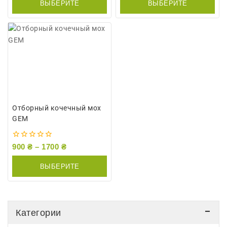
ВЫБЕРИТЕ
ВЫБЕРИТЕ
ПАРАМЕТРЫ
ПАРАМЕТРЫ
Отборный кочечный мох
GEM
0
900
₴
–
1700
₴
из
5
ВЫБЕРИТЕ
ПАРАМЕТРЫ
Категории