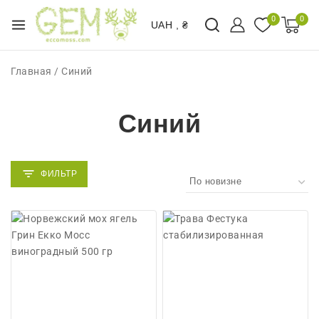
0
0
UAH , ₴
Главная
/
Синий
Синий